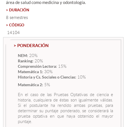
área de salud como medicina y odontología.
> DURACIÓN
Estudiantes
8 semestres
> CÓDIGO
Académicos
14104
Funcionarios
> PONDERACIÓN
Alumni
20%
NEM:
20%
Ranking:
15%
Comprensión Lectora:
English
30%
Matemática 1:
10%
Historia y Cs. Sociales o Ciencias:
5%
Matemática 2:
En el caso de las Pruebas Optativas de ciencia e
historia, cualquiera de éstas son igualmente válidas.
Si el postulante ha rendido ambas pruebas, para
determinar su puntaje ponderado, se considerará la
prueba optativa en que haya obtenido el mayor
puntaje.