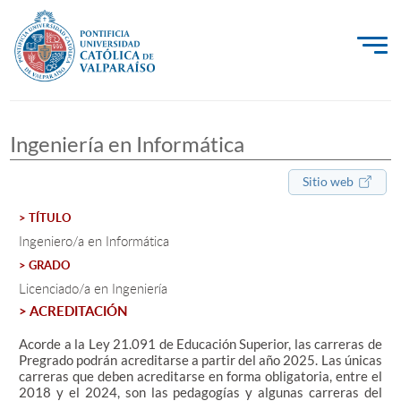
La Universidad
Ingeniería en Informática
Investigación, Creación e Innovación
PUCV Internacional
Sitio web
Vinculación con el Medio
> TÍTULO
Ingeniero/a en Informática
> GRADO
Admisión
Licenciado/a en Ingeniería
> ACREDITACIÓN
Pregrado
Acorde a la Ley 21.091 de Educación Superior, las carreras de
Postgrado
Pregrado podrán acreditarse a partir del año 2025. Las únicas
carreras que deben acreditarse en forma obligatoria, entre el
Formación Continua
2018 y el 2024, son las pedagogías y algunas carreras del