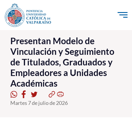
Click acá para ir directamente al contenido
La Universidad
Presentan Modelo de
Vinculación y Seguimiento
Investigación, Creación e Innovación
de Titulados, Graduados y
PUCV Internacional
Empleadores a Unidades
Vinculación con el Medio
Académicas
Admisión
Martes 7 de julio de 2026
Pregrado
Postgrado
Formación Continua