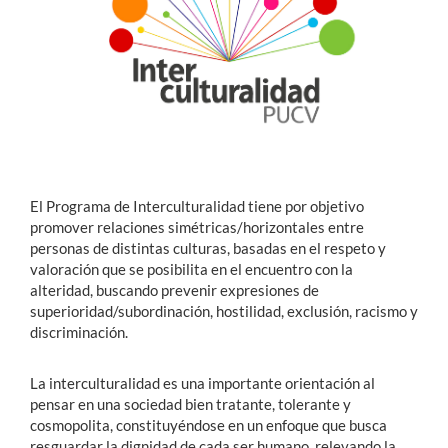
Estudiantes
Académicos
Funcionarios
Alumni
El Programa de Interculturalidad tiene por objetivo
promover relaciones simétricas/horizontales entre
personas de distintas culturas, basadas en el respeto y
English
valoración que se posibilita en el encuentro con la
alteridad, buscando prevenir expresiones de
superioridad/subordinación, hostilidad, exclusión, racismo y
discriminación.
La interculturalidad es una importante orientación al
pensar en una sociedad bien tratante, tolerante y
cosmopolita, constituyéndose en un enfoque que busca
resguardar la dignidad de cada ser humano, relevando la