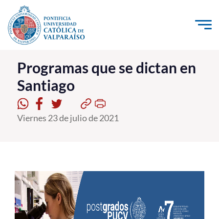
Click acá para ir directamente al contenido
La Universidad
Programas que se dictan en
Santiago
Investigación, Creación e Innovación
PUCV Internacional
Viernes 23 de julio de 2021
Vinculación con el Medio
Admisión
Pregrado
Postgrado
Formación Continua