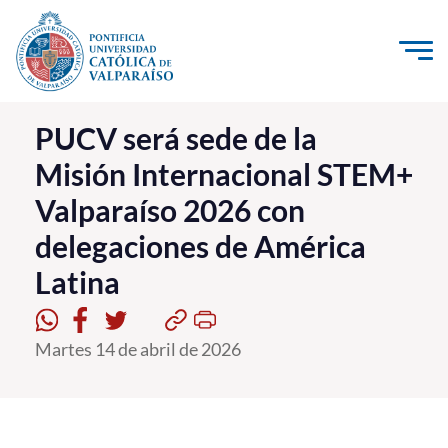
Click acá para ir directamente al contenido
La Universidad
PUCV será sede de la
Misión Internacional STEM+
Investigación, Creación e Innovación
Valparaíso 2026 con
PUCV Internacional
delegaciones de América
Vinculación con el Medio
Latina
Admisión
Martes 14 de abril de 2026
Pregrado
Postgrado
Formación Continua