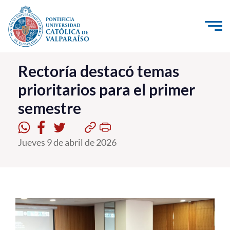
Click acá para ir directamente al contenido
La Universidad
Rectoría destacó temas
prioritarios para el primer
Investigación, Creación e Innovación
semestre
PUCV Internacional
Vinculación con el Medio
Jueves 9 de abril de 2026
Admisión
Pregrado
Postgrado
Formación Continua