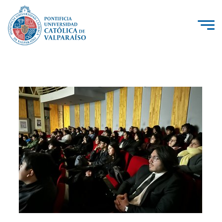
La Universidad
Investigación, Creación e Innovación
PUCV Internacional
Vinculación con el Medio
Admisión
Pregrado
Postgrado
Formación Continua