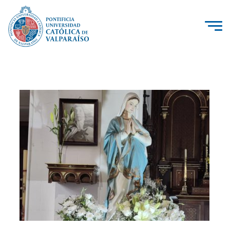
La Universidad
Investigación, Creación e Innovación
PUCV Internacional
Vinculación con el Medio
Admisión
Pregrado
Postgrado
Formación Continua