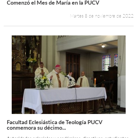
Comenzó el Mes de María en la PUCV
Leer más +
Martes 8 de noviembre de 2022
Estudiantes
Académicos
Funcionarios
Alumni
English
Facultad Eclesiástica de Teología PUCV
Leer más +
conmemora su décimo...