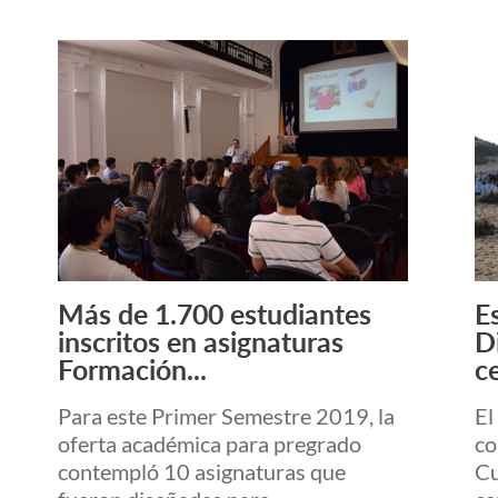
Más de 1.700 estudiantes
E
Leer más +
inscritos en asignaturas
D
Formación...
ce
Para este Primer Semestre 2019, la
El
oferta académica para pregrado
co
contempló 10 asignaturas que
Cu