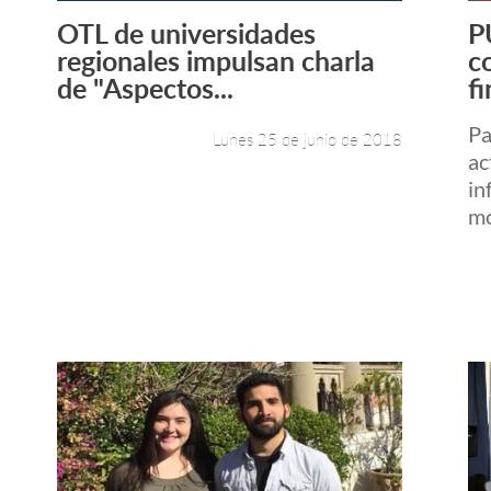
OTL de universidades
P
Leer más +
regionales impulsan charla
c
de "Aspectos...
f
Pa
Lunes 25 de junio de 2018
ac
in
mo