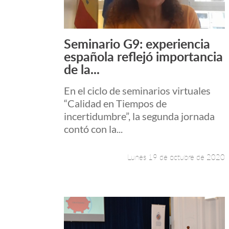
Seminario G9: experiencia
Leer más +
española reflejó importancia
de la...
En el ciclo de seminarios virtuales
“Calidad en Tiempos de
incertidumbre”, la segunda jornada
contó con la...
Lunes 19 de octubre de 2020