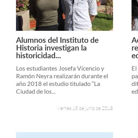
Alumnos del Instituto de
A
Leer más +
Historia investigan la
r
historicidad...
e
Los estudiantes Josefa Vicencio y
El
Ramón Neyra realizarán durante el
pa
año 2018 el estudio titulado “La
di
Ciudad de los...
ed
Viernes 15 de junio de 2018