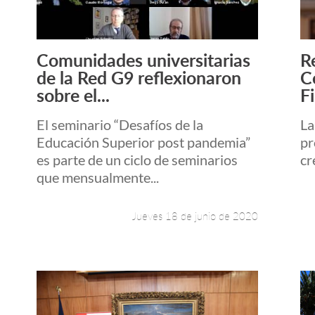
Comunidades universitarias
R
Leer más +
de la Red G9 reflexionaron
C
sobre el...
F
El seminario “Desafíos de la
La
Educación Superior post pandemia”
pr
es parte de un ciclo de seminarios
cr
que mensualmente...
Jueves 18 de junio de 2020