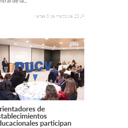
ntral de la...
Martes 5 de marzo de 2019
rientadores de
Leer más +
stablecimientos
ducacionales participan