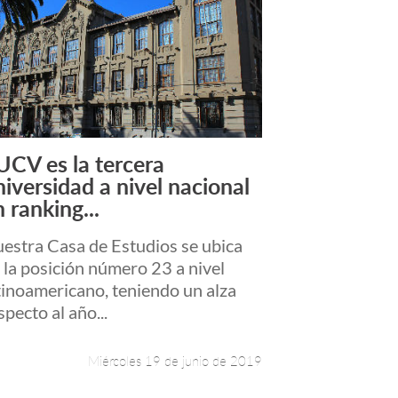
UCV es la tercera
Leer más +
niversidad a nivel nacional
 ranking...
estra Casa de Estudios se ubica
 la posición número 23 a nivel
tinoamericano, teniendo un alza
specto al año...
Miércoles 19 de junio de 2019