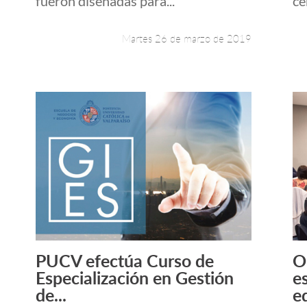
fueron diseñadas para...
ce
Martes 26 de marzo de 2019
PUCV efectúa Curso de
O
Leer más +
Especialización en Gestión
e
de...
e