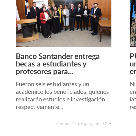
Banco Santander entrega
P
Leer más +
becas a estudiantes y
u
profesores para...
en
Fueron seis estudiantes y un
Nu
académico los beneficiados, quienes
en
realizarán estudios e investigación
la
respectivamente...
re
Viernes 21 de junio de 2019