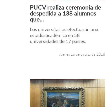
PUCV realiza ceremonia de
Leer más +
despedida a 138 alumnos
que...
Los universitarios efectuarán una
estadía académica en 58
universidades de 17 países.
Jueves 16 de agosto de 2018