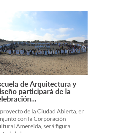
scuela de Arquitectura y
Leer más +
iseño participará de la
lebración...
 proyecto de la Ciudad Abierta, en
njunto con la Corporación
ltural Amereida, será figura