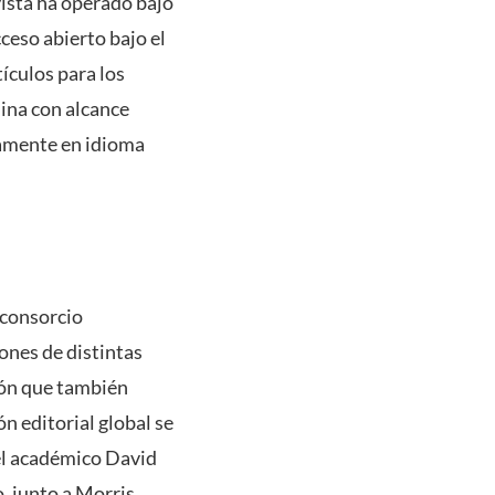
vista ha operado bajo
ceso abierto bajo el
ículos para los
uina con alcance
vamente en idioma
 consorcio
ones de distintas
ción que también
n editorial global se
el académico David
, junto a Morris