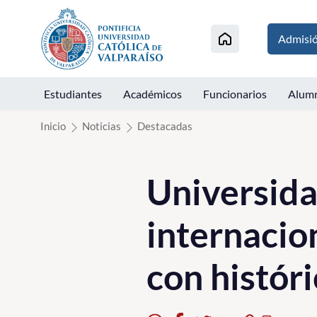
Click acá para ir directamente al contenido
Admisi
Estudiantes
Académicos
Funcionarios
Alum
Inicio
Noticias
Destacadas
Universida
internacio
con históri