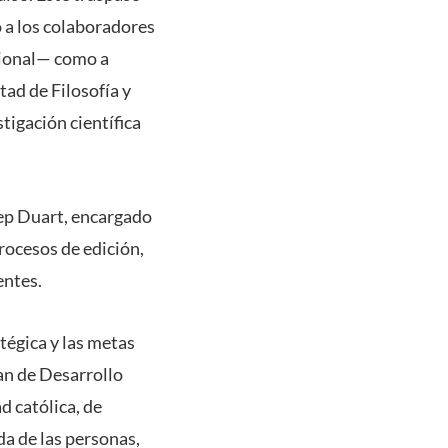
o a los colaboradores
cional— como a
ad de Filosofía y
tigación científica
sep Duart, encargado
rocesos de edición,
entes.
atégica y las metas
an de Desarrollo
d católica, de
da de las personas,