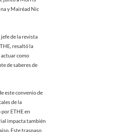
ina y Mairéad Nic
efe de la revista
THE, resaltó la
do actuar como
te de saberes de
de este convenio de
ales de la
o por ETHE en
orial impacta también
aíso. Este traspaso