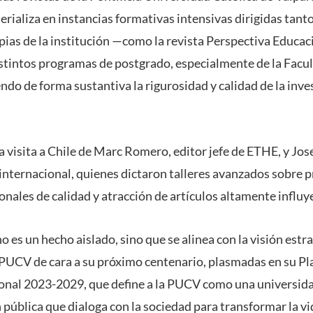
rializa en instancias formativas intensivas dirigidas tant
pias de la institución —como la revista Perspectiva Educa
istintos programas de postgrado, especialmente de la Facult
ndo de forma sustantiva la rigurosidad y calidad de la inves
la visita a Chile de Marc Romero, editor jefe de ETHE, y Jo
 internacional, quienes dictaron talleres avanzados sobre p
nales de calidad y atracción de artículos altamente influy
no es un hecho aislado, sino que se alinea con la visión estr
a PUCV de cara a su próximo centenario, plasmadas en su Pl
ional 2023-2029, que define a la PUCV como una universida
 pública que dialoga con la sociedad para transformar la vi