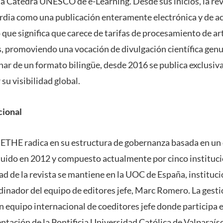
 la Cátedra UNESCO de e-Learning. Desde sus inicios, la re
rdia como una publicación enteramente electrónica y de ac
que significa que carece de tarifas de procesamiento de art
es, promoviendo una vocación de divulgación científica gen
onar de un formato bilingüe, desde 2016 se publica exclusi
su visibilidad global.
cional
e ETHE radica en su estructura de gobernanza basada en un
tuido en 2012 y compuesto actualmente por cinco instituci
dad de la revista se mantiene en la UOC de España, institu
dinador del equipo de editores jefe, Marc Romero. La gestió
 equipo internacional de coeditores jefe donde participa 
ntación de la Pontificia Universidad Católica de Valparaíso