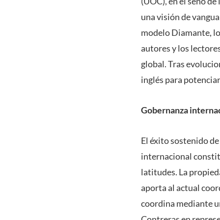
(UOC), en el seno de
una visión de vangua
modelo Diamante, lo 
autores y los lector
global. Tras evoluci
inglés para potenciar 
Gobernanza interna
El éxito sostenido d
internacional consti
latitudes. La propie
aporta al actual coor
coordina mediante un
Contreras en represe