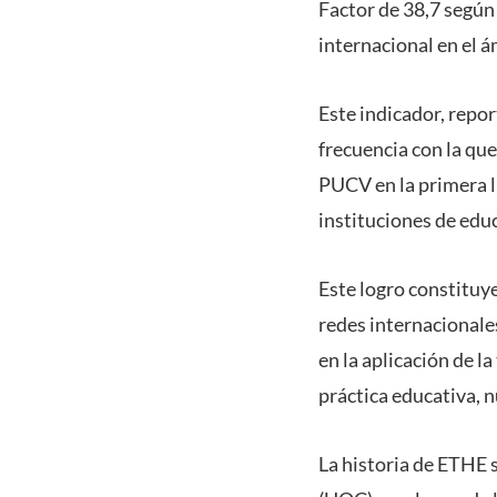
Factor de 38,7 según
internacional en el á
Este indicador, repor
frecuencia con la que
PUCV en la primera lí
instituciones de educ
Este logro constituy
redes internacionales
en la aplicación de l
práctica educativa, n
La historia de ETHE 