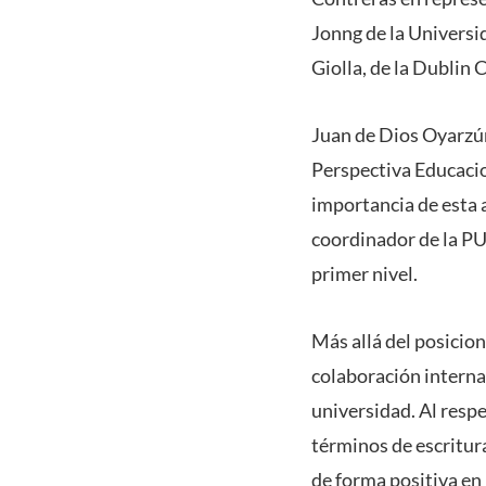
Jonng de la Universi
Giolla, de la Dublin 
Juan de Dios Oyarzún
Perspectiva Educacio
importancia de esta a
coordinador de la PU
primer nivel.
Más allá del posicio
colaboración internac
universidad. Al resp
términos de escritura
de forma positiva en 