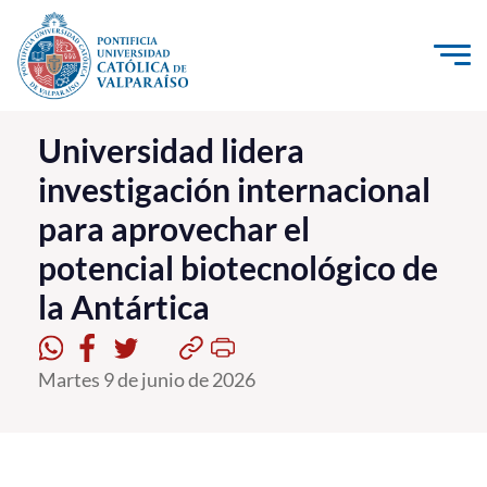
Click acá para ir directamente al contenido
La Universidad
Universidad lidera
investigación internacional
Investigación, Creación e Innovación
para aprovechar el
PUCV Internacional
potencial biotecnológico de
Vinculación con el Medio
la Antártica
Admisión
Martes 9 de junio de 2026
Pregrado
Postgrado
Formación Continua