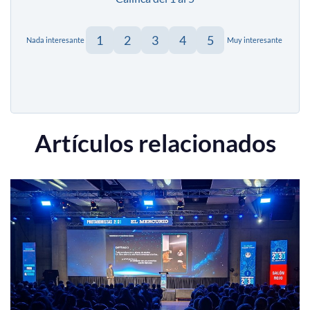
1
2
3
4
5
Nada interesante
Muy interesante
Artículos relacionados