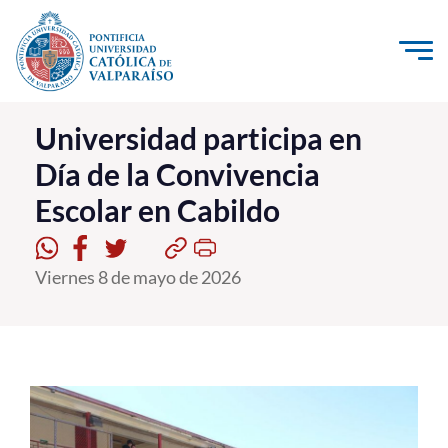
Click acá para ir directamente al contenido
La Universidad
Universidad participa en
Día de la Convivencia
Investigación, Creación e Innovación
Escolar en Cabildo
PUCV Internacional
Vinculación con el Medio
Viernes 8 de mayo de 2026
Admisión
Pregrado
Postgrado
Formación Continua