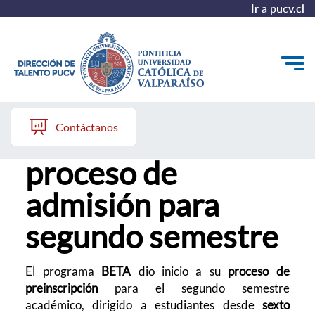
Ir a pucv.cl
05 de mayo, 2026
Quiénes somos
Contáctanos
BETA PUCV inicia
Nuestros Programas
proceso de
Investigación
admisión para
Recursos
segundo semestre
El programa
BETA
dio inicio a su
proceso de
preinscripción
para el segundo semestre
académico, dirigido a estudiantes desde
sexto