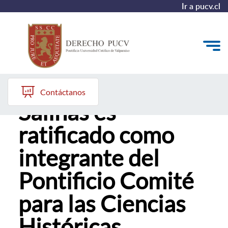
Ir a pucv.cl
Profesor Carlos
Quiénes somos
Contáctanos
Salinas es
Estudiantes y Admisión
ratificado como
Postgrados y Formación Continua
integrante del
Investigación y Biblioteca
Pontificio Comité
Vinculación con el Medio y Alumni
para las Ciencias
Históricas