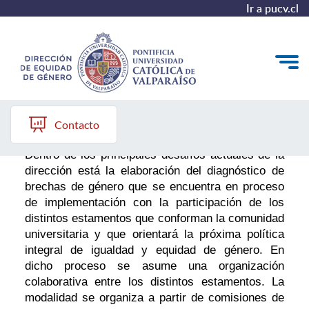
Ir a pucv.cl
Diagnóstico
Quiénes somos
Contacto
Diagnóstico y Política
Dentro de los principales desafíos actuales de la
dirección está la elaboración del diagnóstico de
Plan de Acción
brechas de género que se encuentra en proceso
de implementación con la participación de los
Modelo de Prevención
distintos estamentos que conforman la comunidad
universitaria y que orientará la próxima política
Repositorio
integral de igualdad y equidad de género. En
dicho proceso se asume una organización
Redes de Trabajo
colaborativa entre los distintos estamentos. La
modalidad se organiza a partir de comisiones de