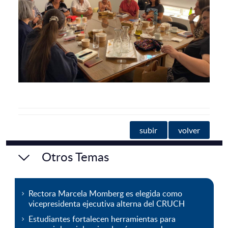
subir
volver
Otros Temas
Rectora Marcela Momberg es elegida como
vicepresidenta ejecutiva alterna del CRUCH
Estudiantes fortalecen herramientas para