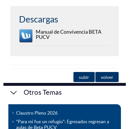
Descargas
Manual de Convivencia BETA
PUCV
subir
volver
Otros Temas
Claustro Pleno 2026
“Para mí fue un refugio”: Egresados regresan a
aulas de Beta PUCV