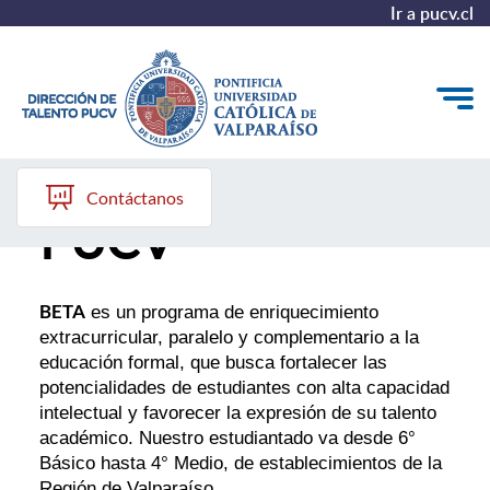
Ir a pucv.cl
Programa BETA
Quiénes somos
Contáctanos
PUCV
Nuestros Programas
Investigación
BETA
es un programa de enriquecimiento
Recursos
extracurricular, paralelo y complementario a la
educación formal, que busca fortalecer las
potencialidades de estudiantes con alta capacidad
intelectual y favorecer la expresión de su talento
académico. Nuestro estudiantado va desde 6°
Básico hasta 4° Medio, de establecimientos de la
Región de Valparaíso.