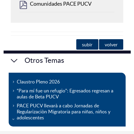
Comunidades PACE PUCV
subir
volver
Otros Temas
Claustro Pleno 2026
“Para mí fue un refugio”: Egresados regresan a
aulas de Beta PUCV
PACE PUCV llevarà a cabo Jornadas de
Regularizaciòn Migratoria para niñas, niños y
adolescentes