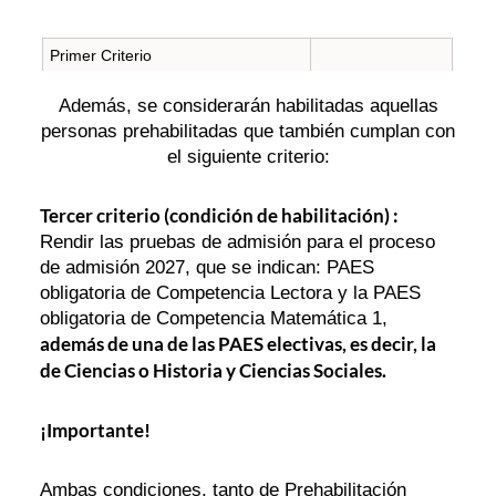
Primer Criterio
Además, se considerarán habilitadas aquellas
Cursar tercero y cuarto medio año
personas prehabilitadas que también cumplan con
medio en un establecimiento
educacional que participe en el
el siguiente criterio:
programa PACE, y haber egresado,
en el año 2025, de un
Tercer criterio (condición de habilitación) :
establecimiento educacional que
cumpla con la misma condición.
Rendir las pruebas de admisión para el proceso
Condición de
de admisión 2027, que se indican: PAES
obligatoria de Competencia Lectora y la PAES
Prehabilitación
Segundo Criterio
obligatoria de Competencia Matemática 1,
además de una de las PAES electivas, es decir, la
Encontrarse dentro del 25%
de Ciencias o Historia y Ciencias Sociales.
superior de puntaje ranking de
notas del establecimiento de egreso
o haber obtenido un puntaje
¡Importante!
ranking igual o superior a 830
puntos en el Proceso de Admisión
2026 o 2027.
Ambas condiciones, tanto de Prehabilitación