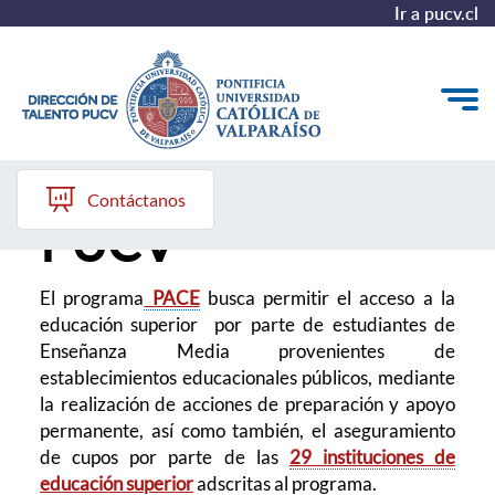
Ir a pucv.cl
Programa PACE
Quiénes somos
Contáctanos
PUCV
Nuestros Programas
Investigación
El programa
PACE
busca permitir el acceso a la
educación superior por parte de estudiantes de
Recursos
Enseñanza Media provenientes de
establecimientos educacionales públicos, mediante
la realización de acciones de preparación y apoyo
permanente, así como también, el aseguramiento
de cupos por parte de las
29 instituciones de
educación superior
adscritas al programa.