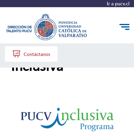
Ir a pucv.cl
Programa PUCV
Quiénes somos
Contáctanos
Inclusiva
Nuestros Programas
Investigación
Recursos