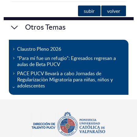
subir
volver
Otros Temas
Claustro Pleno 2026
“Para mí fue un refugio”: Egresados regresan a
aulas de Beta PUCV
PACE PUCV llevarà a cabo Jornadas de
Regularizaciòn Migratoria para niñas, niños y
adolescentes