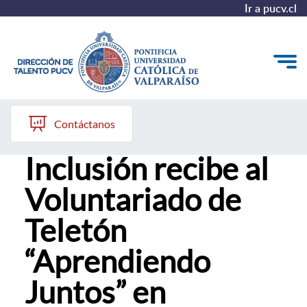
Ir a pucv.cl
15 de abril, 2024
Quiénes somos
Contáctanos
Dirección de
Nuestros Programas
Inclusión recibe al
Investigación
Voluntariado de
Recursos
Teletón
“Aprendiendo
Juntos” en