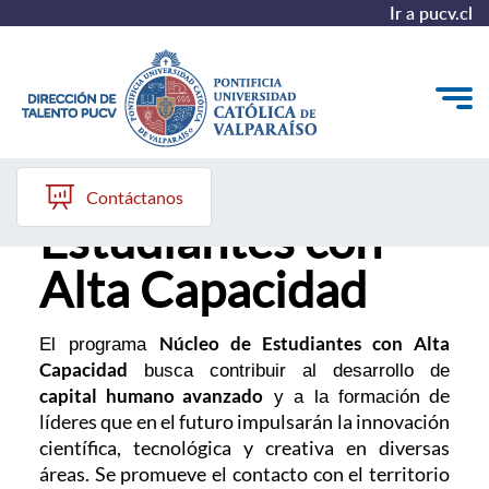
Ir a pucv.cl
Núcleo de
Quiénes somos
Contáctanos
Estudiantes con
Nuestros Programas
Alta Capacidad
Investigación
Recursos
Núcleo de Estudiantes con Alta
El programa
Capacidad
busca contribuir al desarrollo de
n de
capital humano avanzado
y a la formació
líderes que en el futuro impulsarán la innovación
científica, tecnológica y creativa en diversas
áreas. Se promueve el contacto con el territorio