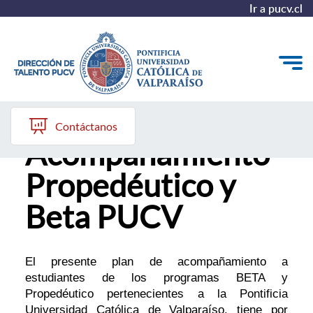
Ir a pucv.cl
Programa de
Quiénes somos
Contáctanos
Acompañamiento
Nuestros Programas
Propedéutico y
Investigación
Beta PUCV
Recursos
El presente plan de acompañamiento a
estudiantes de los programas BETA y
Propedéutico pertenecientes a la Pontificia
Universidad Católica de Valparaíso, tiene por