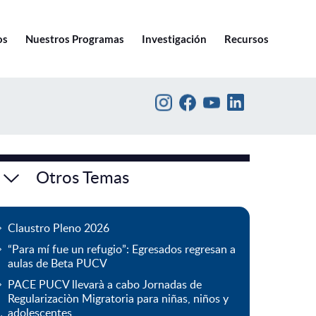
Ir a pucv.cl
os
Nuestros Programas
Investigación
Recursos
Otros Temas
Claustro Pleno 2026
“Para mí fue un refugio”: Egresados regresan a
aulas de Beta PUCV
PACE PUCV llevarà a cabo Jornadas de
Regularizaciòn Migratoria para niñas, niños y
adolescentes