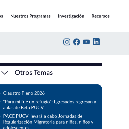
Ir a pucv.cl
os
Nuestros Programas
Investigación
Recursos
Otros Temas
Claustro Pleno 2026
“Para mí fue un refugio”: Egresados regresan a
aulas de Beta PUCV
PACE PUCV llevarà a cabo Jornadas de
Regularizaciòn Migratoria para niñas, niños y
adolescentes