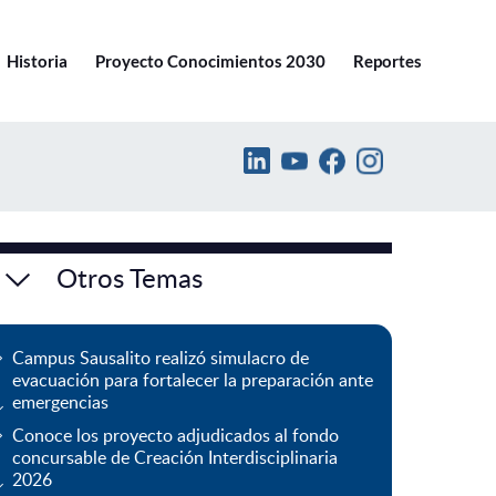
Ir a pucv.cl
Historia
Proyecto Conocimientos 2030
Reportes
Otros Temas
Campus Sausalito realizó simulacro de
evacuación para fortalecer la preparación ante
emergencias
Conoce los proyecto adjudicados al fondo
concursable de Creación Interdisciplinaria
2026