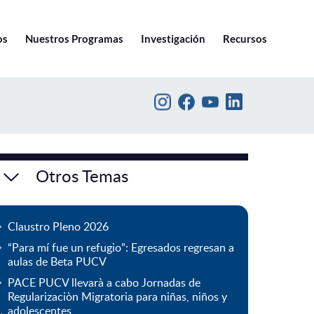
Ir a pucv.cl
os
Nuestros Programas
Investigación
Recursos
Otros Temas
Claustro Pleno 2026
“Para mí fue un refugio”: Egresados regresan a
aulas de Beta PUCV
PACE PUCV llevarà a cabo Jornadas de
Regularizaciòn Migratoria para niñas, niños y
adolescentes