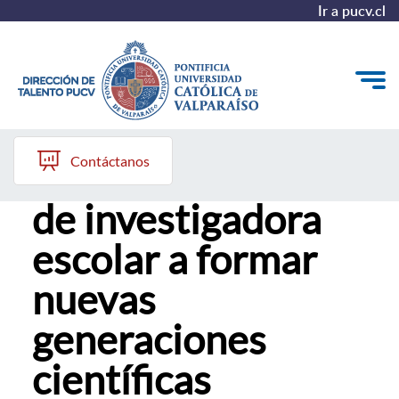
Ir a pucv.cl
25 de marzo, 2026
Quiénes somos
Contáctanos
Fernanda Osorio:
Nuestros Programas
de investigadora
Investigación
escolar a formar
Recursos
nuevas
generaciones
científicas