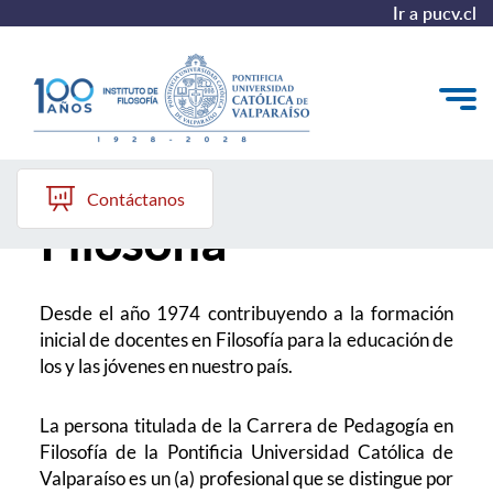
Ir a pucv.cl
Pedagogía en
El Instituto
Contáctanos
Filosofía
Pregrado
Postgrado
Desde el año 1974 contribuyendo a la formación
Colección Philosophica
inicial de docentes en Filosofía para la educación de
los y las jóvenes en nuestro país.
Formación Continua
La persona titulada de la Carrera de Pedagogía en
Filosofía de la Pontificia Universidad Católica de
Valparaíso es un (a) profesional que se distingue por