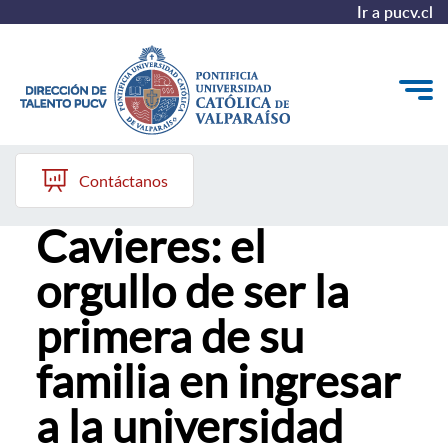
Ir a pucv.cl
23 de enero, 2026
Quiénes somos
Contáctanos
Madeline
Nuestros Programas
Cavieres: el
Investigación
orgullo de ser la
Recursos
primera de su
familia en ingresar
a la universidad