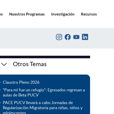
Ir a pucv.cl
os
Nuestros Programas
Investigación
Recursos
Otros Temas
Claustro Pleno 2026
“Para mí fue un refugio”: Egresados regresan a
aulas de Beta PUCV
PACE PUCV llevarà a cabo Jornadas de
Regularizaciòn Migratoria para niñas, niños y
adolescentes