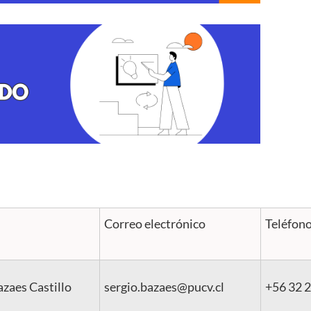
Correo electrónico
Teléfon
azaes Castillo
sergio.bazaes@pucv.cl
+56
32 