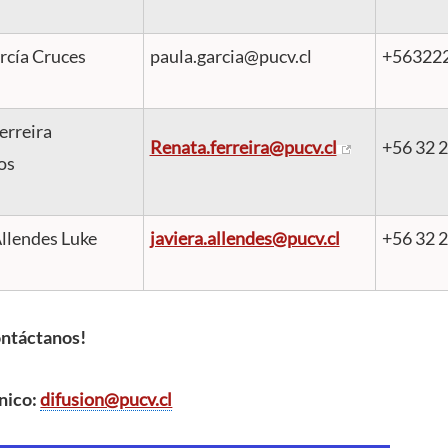
rcía Cruces
paula.garcia@pucv.cl
+56322
erreira
Renata.ferreira@pucv.cl
+56
32 
os
Allendes Luke
javiera.allendes@pucv.cl
+56
32 
ntáctanos!
nico:
difusion@pucv.cl