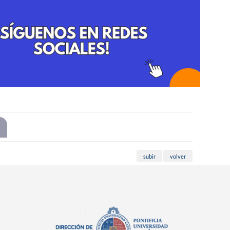
subir
volver