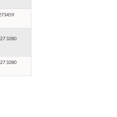
273459
227 3280
227 3280