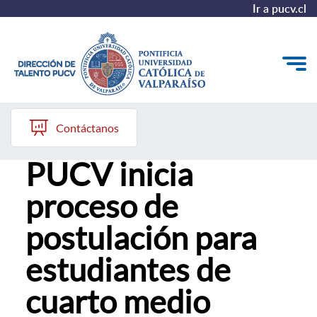
Ir a pucv.cl
09 de marzo, 2026
Quiénes somos
Contáctanos
Propedéutico
Nuestros Programas
PUCV inicia
Investigación
proceso de
Recursos
postulación para
estudiantes de
cuarto medio