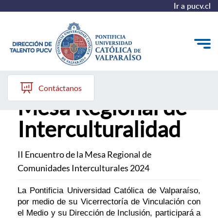
Ir a pucv.cl
PUCV presente en
Quiénes somos
Contáctanos
Mesa Regional de
Nuestros Programas
Interculturalidad
Investigación
Recursos
II Encuentro de la Mesa Regional de
Comunidades Interculturales 2024
La Pontificia Universidad Católica de Valparaíso,
por medio de su Vicerrectoría de Vinculación con
el Medio y su Dirección de Inclusión, participará a