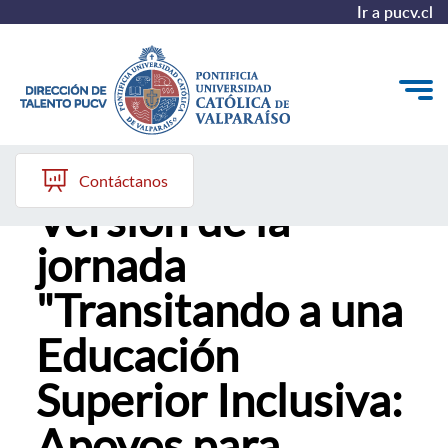
Ir a pucv.cl
RESI convoca a II
Quiénes somos
Contáctanos
Versión de la
Nuestros Programas
jornada
Investigación
"Transitando a una
Recursos
Educación
Superior Inclusiva:
Apoyos para