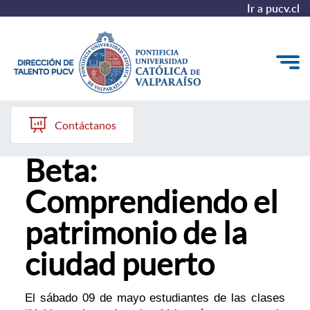
Ir a pucv.cl
25 de mayo, 2026
Quiénes somos
Contáctanos
Salida Pedagógica
Nuestros Programas
Beta:
Investigación
Comprendiendo el
Recursos
patrimonio de la
ciudad puerto
El sábado 09 de mayo estudiantes de las clases