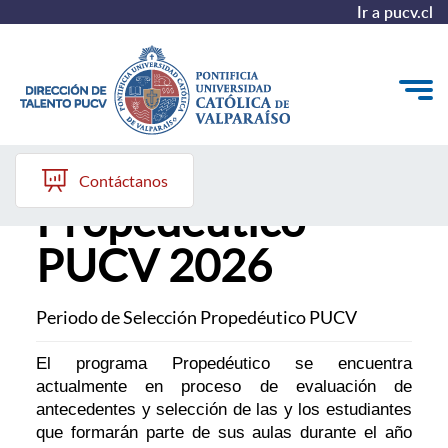
Ir a pucv.cl
Selección
Quiénes somos
Contáctanos
Propedéutico
Nuestros Programas
PUCV 2026
Investigación
Recursos
Periodo de Selección Propedéutico PUCV
El programa Propedéutico se encuentra
actualmente en proceso de evaluación de
antecedentes y selección de las y los estudiantes
que formarán parte de sus aulas durante el año