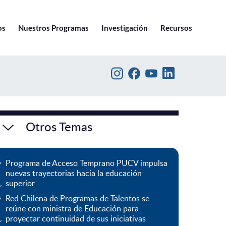
Ir a pucv.cl
os
Nuestros Programas
Investigación
Recursos
Otros Temas
Programa de Acceso Temprano PUCV impulsa
nuevas trayectorias hacia la educación
superior
Red Chilena de Programas de Talentos se
reúne con ministra de Educación para
proyectar continuidad de sus iniciativas