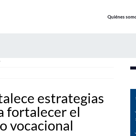
Quiénes som
s
alece estrategias
a fortalecer el
 vocacional