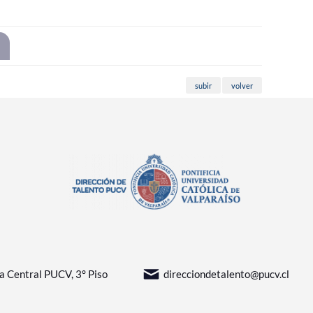
subir
volver
sa Central PUCV, 3° Piso
direcciondetalento@pucv.cl