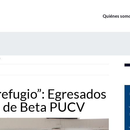
Quiénes som
s
refugio”: Egresados
s de Beta PUCV