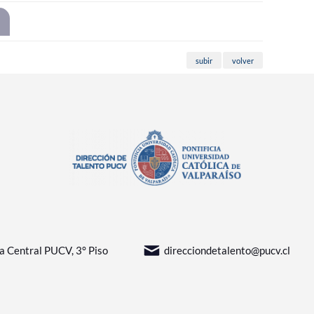
subir
volver
sa Central PUCV, 3° Piso
direcciondetalento@pucv.cl