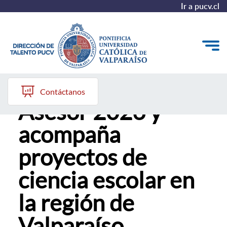
Ir a pucv.cl
Súmate al Comité
Quiénes somos
Contáctanos
Asesor 2026 y
Nuestros Programas
acompaña
Investigación
proyectos de
Recursos
ciencia escolar en
la región de
Valparaíso