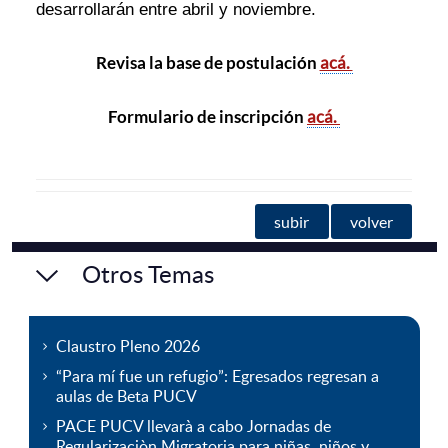
desarrollarán entre abril y noviembre.
Revisa la base de postulación
acá.
Formulario de inscripción
acá.
subir
volver
Otros Temas
Claustro Pleno 2026
“Para mí fue un refugio”: Egresados regresan a
aulas de Beta PUCV
PACE PUCV llevarà a cabo Jornadas de
Regularizaciòn Migratoria para niñas, niños y