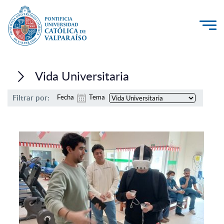
La Universidad
Vida Universitaria
Investigación, Creación e Innovación
Filtrar por:
Fecha
Tema
PUCV Internacional
Vinculación con el Medio
Admisión
Pregrado
Postgrado
Formación Continua