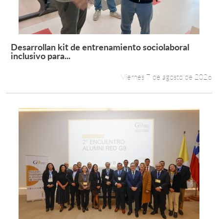
Estudiantes
Académicos
Desarrollan kit de entrenamiento sociolaboral
Leer más +
inclusivo para...
Funcionarios
Viernes 7 de agosto de 2026
Alumni
English