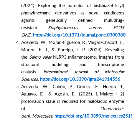
(2024). Exploring the potential of bis(thiazol-5-yl)
phenylmethane derivatives as novel candidates
against genetically defined multidrug-
resistant
Staphylococcus aureus
.
PLOS
ONE.
https://doi.org/10.1371/journal.pone.0300380
Acevedo, W., Morán-Figueroa, R., Vargas-Chacoff, L.,
Morera, F. J., & Pontigo, J. P. (2024). Revealing
the
Salmo salar
NLRP3 inflammasome: Insights from
structural modeling and transcriptome
analysis.
International Journal of Molecular
Sciences.
https://doi.org/10.3390/ijms241914556
Acevedo, W., Cañón, P., Gómez, F., Huerta, J.,
Aguayo, D., & Agosin, E. (2025). L-Malate (−2)
protonation state is required for malolactic enzyme
of
Oenococcus
oeni
.
Molecules.
https://doi.org/10.3390/molecules25