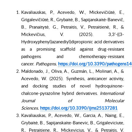
Kavaliauskas, P., Acevedo, W., Mickevičiūtė, E.,
Grigalevičiūtė, R., Grybaitė, B., Sapijanskaitė-Banevič,
B., Pranaitytė, G., Petraitis, V., Petraitienė, R., &
Mickevičius, V. (2025). 3,3′-((3-
Hydroxyphenyl)azanediyl)dipropionic acid derivatives
as a promising scaffold against drug-resistant
pathogens and chemotherapy-resistant
cancer.
Pathogens.
https://doi.org/10.3390/pathogens
Maldonado, J., Oliva, A., Guzmán, L., Molinari, A., &
Acevedo, W. (2025). Synthesis, anticancer activity,
and docking studies of novel hydroquinone-
chalcone-pyrazoline hybrid derivatives.
International
Journal of Molecular
Sciences.
https://doi.org/10.3390/ijms25137281
Kavaliauskas, P., Acevedo, W., Garcia, A., Naing, E.,
Grybaitė, B., Sapijanskaite-Banevic, B., Grigaleviciute,
R., Petraitiene, R., Mickevicius, V., & Petraitis, V.