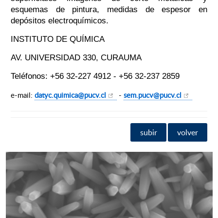
esquemas de pintura, medidas de espesor en
depósitos electroquímicos.
INSTITUTO DE QUÍMICA
AV. UNIVERSIDAD 330, CURAUMA
Teléfonos: +56 32-227 4912 - +56 32-237 2859
e-mail:
datyc.quimica@pucv.cl
-
sem.pucv@pucv.cl
subir
volver