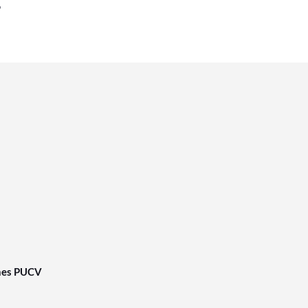
6
nes PUCV