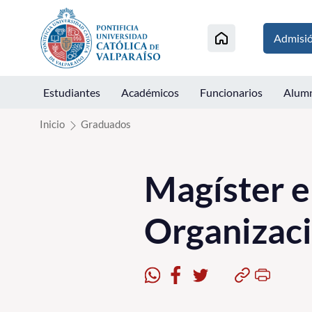
Click acá para ir directamente al contenido
Admisi
Estudiantes
Académicos
Funcionarios
Alum
Inicio
Graduados
Magíster e
Organizaci