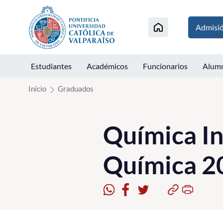
Click acá para ir directamente al contenido
Admisi
Estudiantes
Académicos
Funcionarios
Alum
Inicio
Graduados
Química In
Química 2