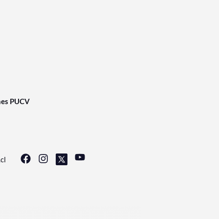
nes PUCV
cl