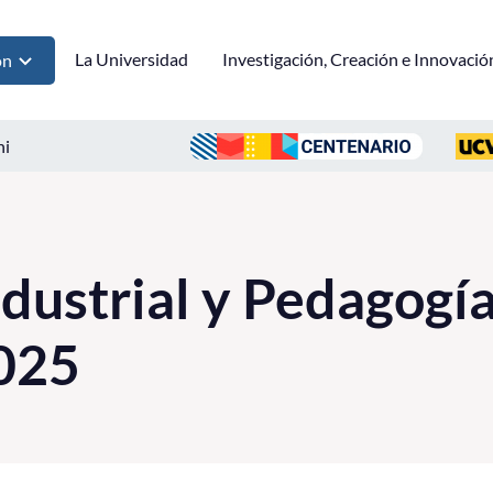
La Universidad
Investigación, Creación e Innovació
ón
ni
dustrial y Pedagogí
025