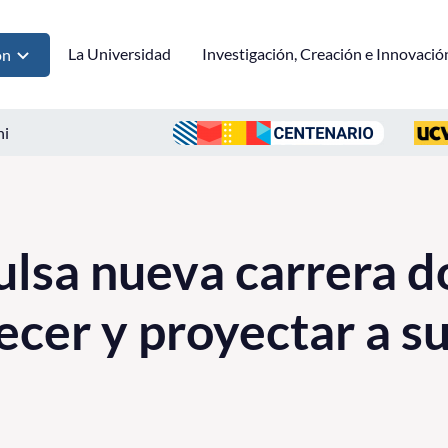
La Universidad
Investigación, Creación e Innovació
ón
ni
lsa nueva carrera d
lecer y proyectar a s