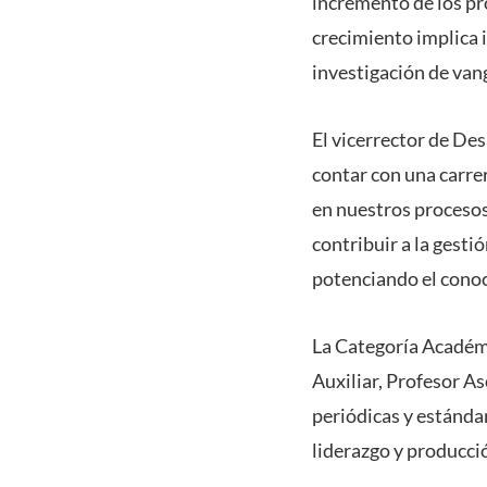
incremento de los pr
crecimiento implica 
investigación de van
El vicerrector de De
contar con una carre
en nuestros procesos
contribuir a la gesti
potenciando el cono
La Categoría Académi
Auxiliar, Profesor As
periódicas y estánda
liderazgo y producci