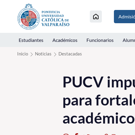
Click acá para ir directamente al contenido
Admisi
Estudiantes
Académicos
Funcionarios
Alum
Inicio
Noticias
Destacadas
PUCV impu
para forta
académico