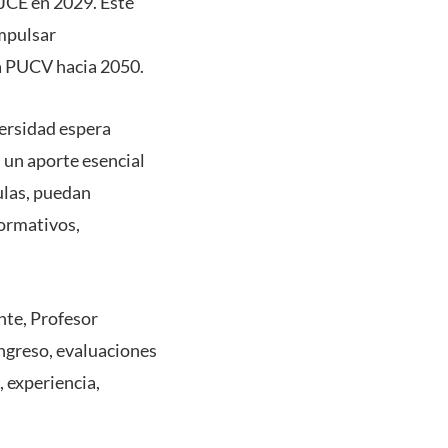
 JCE en 2029. Este
impulsar
la PUCV hacia 2050.
versidad espera
 un aporte esencial
ulas, puedan
formativos,
nte, Profesor
ingreso, evaluaciones
 experiencia,