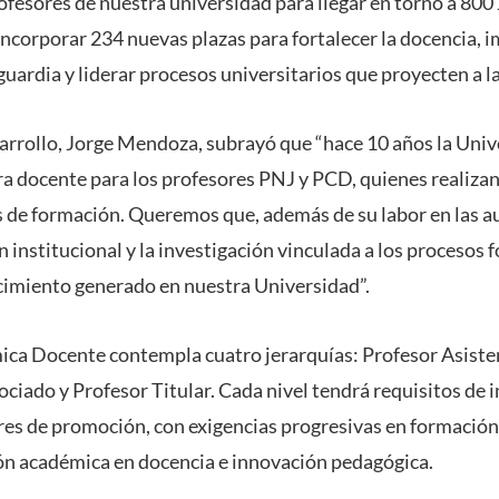
ofesores de nuestra universidad para llegar en torno a 800
incorporar 234 nuevas plazas para fortalecer la docencia, 
guardia y liderar procesos universitarios que proyecten a 
sarrollo, Jorge Mendoza, subrayó que “hace 10 años la Uni
ra docente para los profesores PNJ y PCD, quienes realizan
 de formación. Queremos que, además de su labor en las a
ón institucional y la investigación vinculada a los procesos 
cimiento generado en nuestra Universidad”.
ca Docente contempla cuatro jerarquías: Profesor Asiste
ociado y Profesor Titular. Cada nivel tendrá requisitos de 
res de promoción, con exigencias progresivas en formación,
ón académica en docencia e innovación pedagógica.