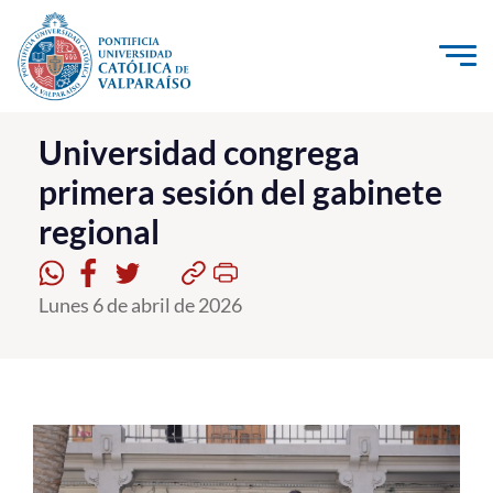
Click acá para ir directamente al contenido
La Universidad
Universidad congrega
primera sesión del gabinete
Investigación, Creación e Innovación
regional
PUCV Internacional
Vinculación con el Medio
Lunes 6 de abril de 2026
Admisión
Pregrado
Postgrado
Formación Continua