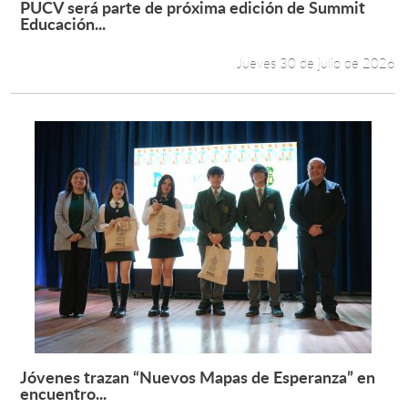
PUCV será parte de próxima edición de Summit
Leer más +
Educación...
Estudiantes
Jueves 30 de julio de 2026
Académicos
Funcionarios
Alumni
English
Jóvenes trazan “Nuevos Mapas de Esperanza” en
Leer más +
encuentro...