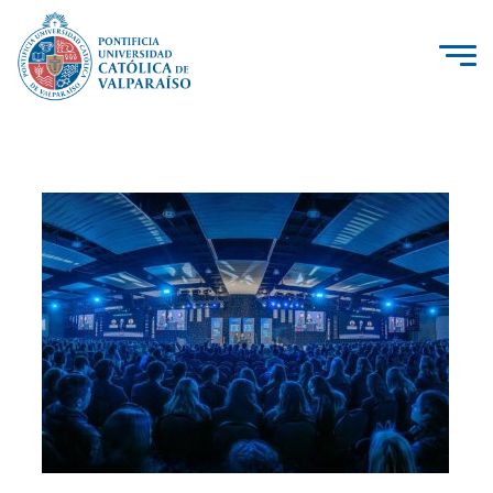
La Universidad
Investigación, Creación e Innovación
PUCV Internacional
Vinculación con el Medio
Admisión
Pregrado
Postgrado
Formación Continua