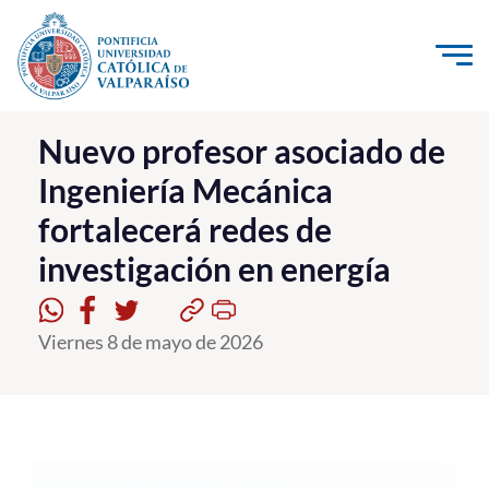
Click acá para ir directamente al contenido
La Universidad
Nuevo profesor asociado de
Ingeniería Mecánica
Investigación, Creación e Innovación
fortalecerá redes de
PUCV Internacional
investigación en energía
Vinculación con el Medio
Admisión
Viernes 8 de mayo de 2026
Pregrado
Postgrado
Formación Continua