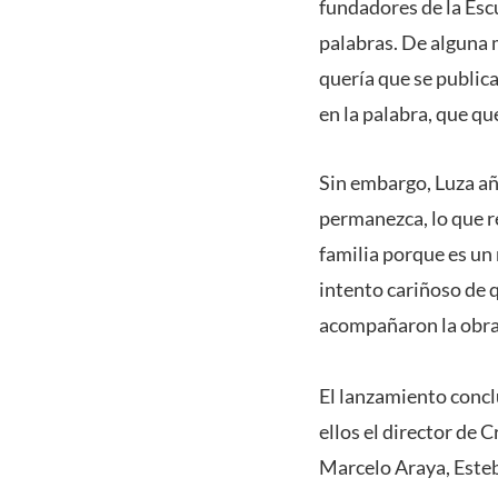
fundadores de la Esc
palabras. De alguna m
quería que se public
en la palabra, que qu
Sin embargo, Luza aña
permanezca, lo que r
familia porque es un
intento cariñoso de q
acompañaron la obr
El lanzamiento concl
ellos el director de 
Marcelo Araya, Esteba