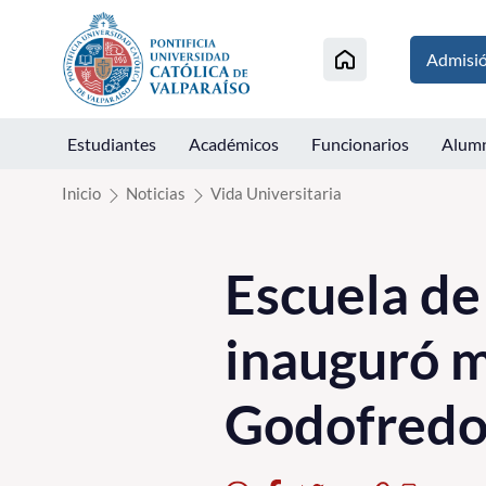
Click acá para ir directamente al contenido
Admisi
Estudiantes
Académicos
Funcionarios
Alum
Inicio
Noticias
Vida Universitaria
Escuela de
inauguró m
Godofredo