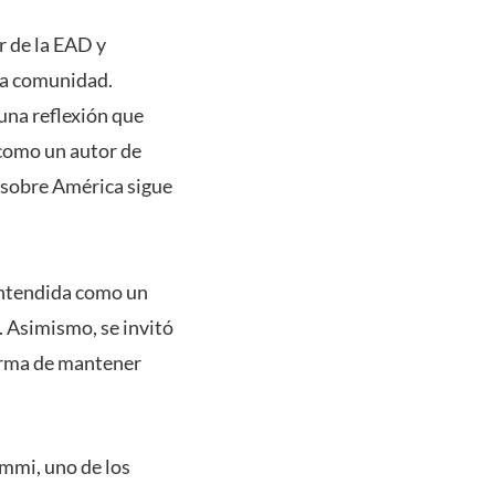
r de la EAD y
 la comunidad.
una reflexión que
 como un autor de
 sobre América sigue
 entendida como un
. Asimismo, se invitó
forma de mantener
ommi, uno de los