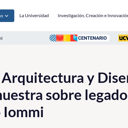
La Universidad
Investigación, Creación e Innovació
ón
ni
 Arquitectura y Dis
uestra sobre legado
 Iommi