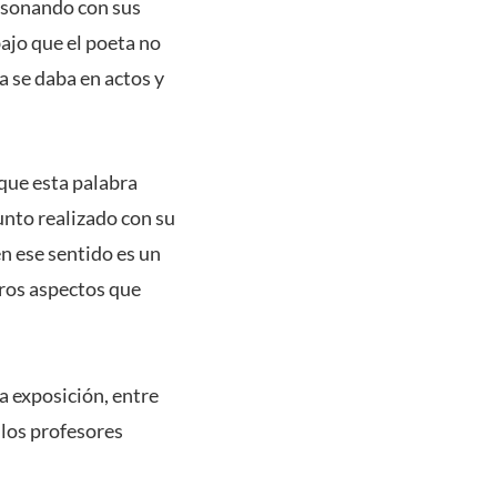
resonando con sus
bajo que el poeta no
a se daba en actos y
 que esta palabra
unto realizado con su
n ese sentido es un
tros aspectos que
a exposición, entre
 los profesores