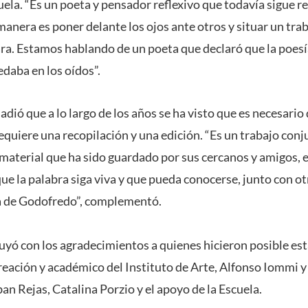
uela. “Es un poeta y pensador reflexivo que todavía sigue 
anera es poner delante los ojos ante otros y situar un tra
ara. Estamos hablando de un poeta que declaró que la poesí
edaba en los oídos”.
dió que a lo largo de los años se ha visto que es necesario
equiere una recopilación y una edición. “Es un trabajo conj
 material que ha sido guardado por sus cercanos y amigos, e
ue la palabra siga viva y que pueda conocerse, junto con o
a de Godofredo”, complementó.
uyó con los agradecimientos a quienes hicieron posible est
Creación y académico del Instituto de Arte, Alfonso Iommi y
n Rejas, Catalina Porzio y el apoyo de la Escuela.