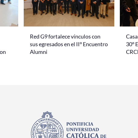
Red G9 fortalece vínculos con
Casa 
l
sus egresados en el II° Encuentro
30° 
con
Alumni
CRC