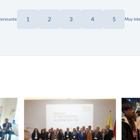
1
2
3
4
5
teresante
Muy int