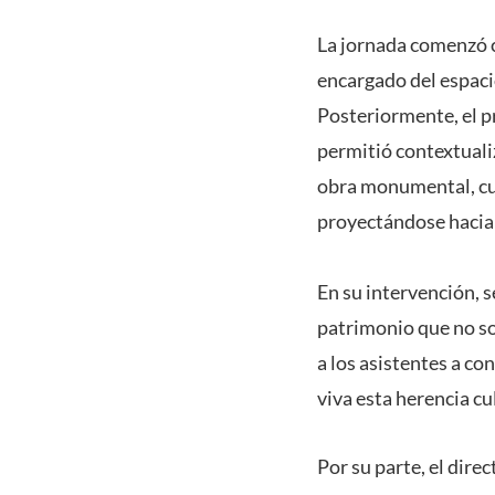
La jornada comenzó c
encargado del espacio
Posteriormente, el p
permitió contextuali
obra monumental, cuy
proyectándose hacia e
En su intervención, s
patrimonio que no sol
a los asistentes a c
viva esta herencia cu
Por su parte, el dire