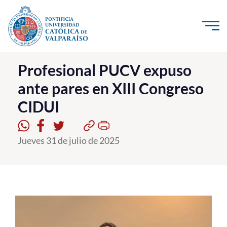
Click acá para ir directamente al contenido
La Universidad
Profesional PUCV expuso
ante pares en XIII Congreso
Investigación, Creación e Innovación
CIDUI
PUCV Internacional
Vinculación con el Medio
Jueves 31 de julio de 2025
Admisión
Pregrado
Postgrado
Formación Continua