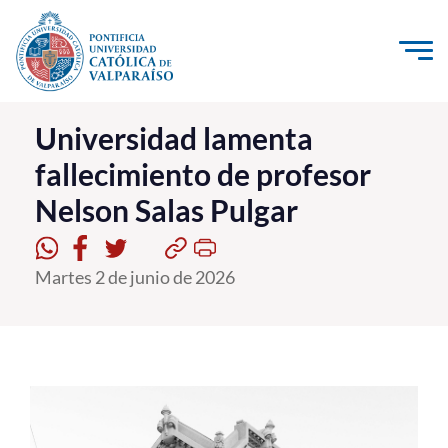
Click acá para ir directamente al contenido
La Universidad
Universidad lamenta
fallecimiento de profesor
Investigación, Creación e Innovación
Nelson Salas Pulgar
PUCV Internacional
Vinculación con el Medio
Martes 2 de junio de 2026
Admisión
Pregrado
Postgrado
Formación Continua