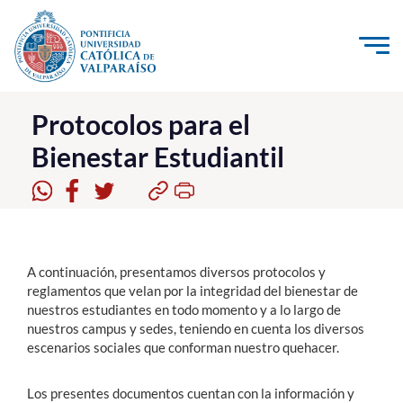
Click acá para ir directamente al contenido
La Universidad
Protocolos para el
Bienestar Estudiantil
Investigación, Creación e Innovación
PUCV Internacional
Vinculación con el Medio
A continuación, presentamos diversos protocolos y
Admisión
reglamentos que velan por la integridad del bienestar de
nuestros estudiantes en todo momento y a lo largo de
Pregrado
nuestros campus y sedes, teniendo en cuenta los diversos
escenarios sociales que conforman nuestro quehacer.
Postgrado
Formación Continua
Los presentes documentos cuentan con la información y